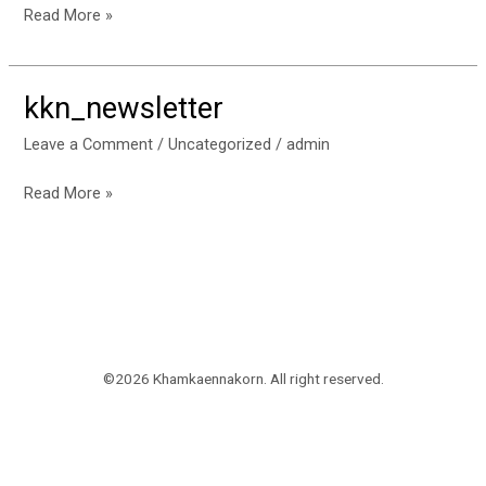
Read More »
การ
ศึกษา
2569
kkn_newsletter
kkn_newsletter
Leave a Comment
/
Uncategorized
/
admin
Read More »
©2026 Khamkaennakorn. All right reserved.